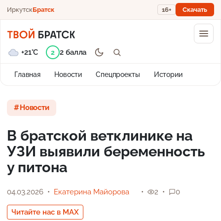
Иркутск
Братск
16+
Скачать
+21°C
2 балла
2
Главная
Новости
Спецпроекты
Истории
Новости
В братской ветклинике на
УЗИ выявили беременность
у питона
04.03.2026
Екатерина Майорова
2
0
Читайте нас в MAX