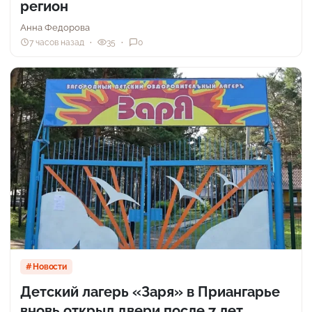
регион
Анна Федорова
7 часов назад
35
0
Новости
Детский лагерь «Заря» в Приангарье
вновь открыл двери после 7 лет