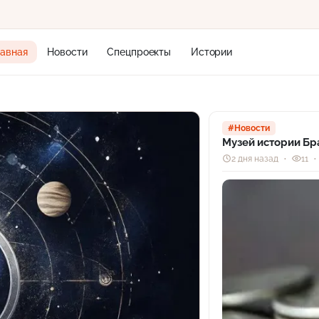
лавная
Новости
Спецпроекты
Истории
+1
#Новости
Музей истории Бр
2 дня назад
11
19 м/с