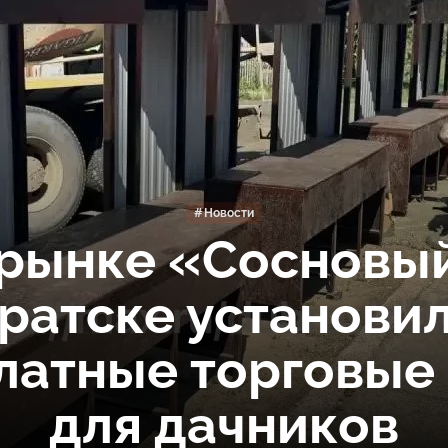
Новости
 рынке «Сосновый
ратске установи
латные торговые
для дачников