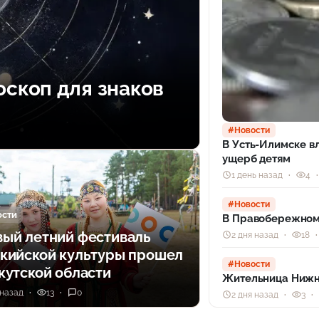
оскоп для знаков
#Новости
В Усть-Илимске в
ущерб детям
1 день назад
4
#Новости
ости
В Правобережном 
ый летний фестиваль
2 дня назад
18
кийской культуры прошел
#Новости
кутской области
Жительница Нижне
 назад
13
0
2 дня назад
3