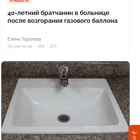
Новости
40-летний братчанин в больнице
после возгорания газового баллона
Елена Торопова
3 дня назад
8
0