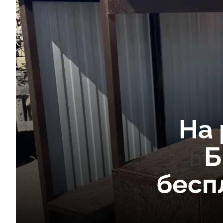
На
Б
бесп