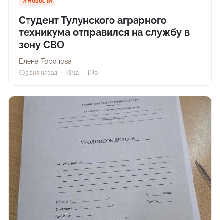
Новости
Студент Тулунского аграрного
техникума отправился на службу в
зону СВО
Елена Торопова
3 дня назад
12
0