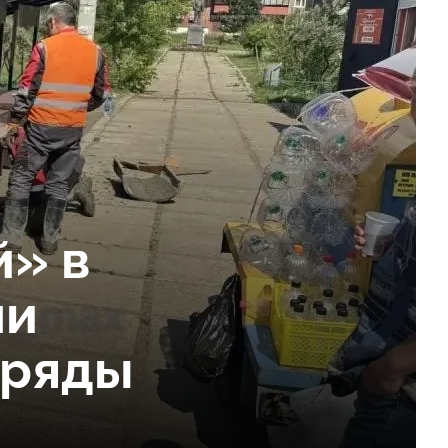
» в
ли
 ряды