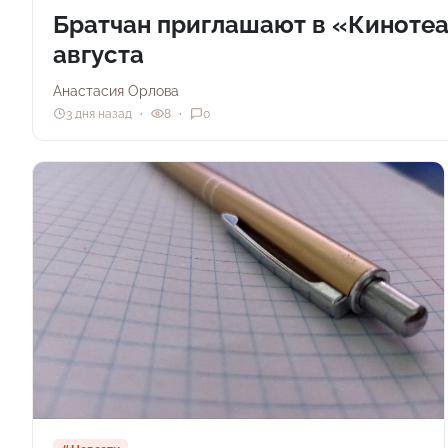
Братчан приглашают в «Кинотеат
августа
Анастасия Орлова
3 дня назад
8
0