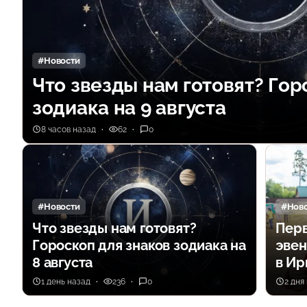
#Новости
Что звезды нам готовят? Гор
зодиака на 9 августа
8 часов назад
62
0
#Новости
#Нов
Что звезды нам готовят?
Перв
Гороскоп для знаков зодиака на
эвен
8 августа
в Ир
1 день назад
236
0
2 дня