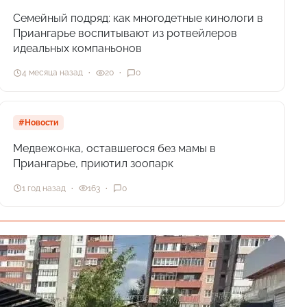
Семейный подряд: как многодетные кинологи в
Приангарье воспитывают из ротвейлеров
идеальных компаньонов
4 месяца назад
20
0
#Новости
Медвежонка, оставшегося без мамы в
Приангарье, приютил зоопарк
1 год назад
163
0