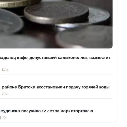
ладелец кафе, допустивший сальмонеллез, возместит
0
районе Братска восстановили подачу горячей воды
0
удинска получила 12 лет за наркоторговлю
0