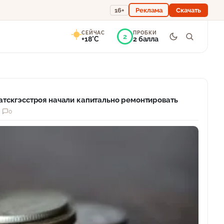
16+
Реклама
Скачать
СЕЙЧАС
ПРОБКИ
2
+18°C
2 балла
8°
Преимущественно
ясно
атскгэсстроя начали капитально ремонтировать
Ощущается как +18
0
758 мм
52%