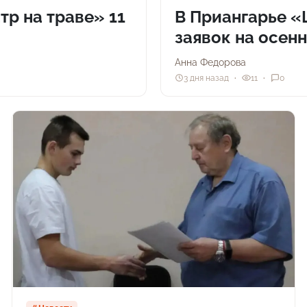
р на траве» 11
В Приангарье 
заявок на осен
Анна Федорова
3 дня назад
11
0