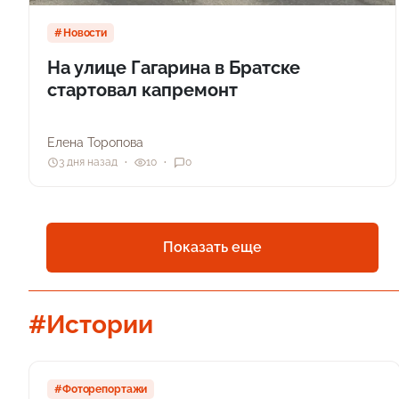
Новости
На улице Гагарина в Братске
стартовал капремонт
Елена Торопова
3 дня назад
10
0
Показать еще
#Истории
#Фоторепортажи