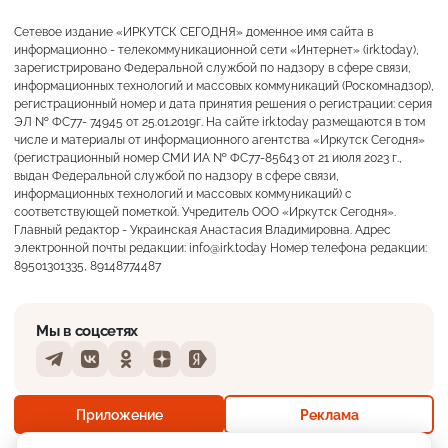
Сетевое издание «ИРКУТСК СЕГОДНЯ» доменное имя сайта в
информационно - телекоммуникационной сети «Интернет» (irk.today),
зарегистрировано Федеральной службой по надзору в сфере связи,
информационных технологий и массовых коммуникаций (Роскомнадзор),
регистрационный номер и дата принятия решения о регистрации: серия
ЭЛ № ФС77- 74945 от 25.01.2019г. На сайте irk.today размещаются в том
числе и материалы от информационного агентства «Иркутск Сегодня»
(регистрационный номер СМИ ИА № ФС77-85643 от 21 июля 2023 г.,
выдан Федеральной службой по надзору в сфере связи,
информационных технологий и массовых коммуникаций) с
соответствующей пометкой. Учредитель ООО «Иркутск Сегодня».
Главный редактор - Украинская Анастасия Владимировна. Адрес
электронной почты редакции: info@irk.today Номер телефона редакции:
89501301335, 89148774487
Мы в соцсетях
Telegram
VKontakte
Odnoklassniki
Dzen
Yandex
+23°
Пасмурно
Приложение
Реклама
Ощущается как +23