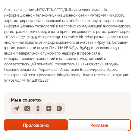
Сетевое издание «ИРКУТСК СЕГОДНЯ» доменное имя сайта в
информационно - телекоммуникационной сети «Интернет» (irk.today),
зарегистрировано Федеральной службой по надзору в сфере связи,
информационных технологий и массовых коммуникаций (Роскомнадзор),
регистрационный номер и дата принятия решения о регистрации: серия
ЭЛ № ФС77- 74945 от 25.01.2019г. На сайте irk.today размещаются в том
числе и материалы от информационного агентства «Иркутск Сегодня»
(регистрационный номер СМИ ИА № ФС77-85643 от 21 июля 2023 г.,
выдан Федеральной службой по надзору в сфере связи,
информационных технологий и массовых коммуникаций) с
соответствующей пометкой. Учредитель ООО «Иркутск Сегодня».
Главный редактор - Украинская Анастасия Владимировна. Адрес
электронной почты редакции: info@irk.today Номер телефона редакции:
89501301335, 89148774487
Мы в соцсетях
Telegram
VKontakte
Odnoklassniki
Dzen
Yandex
+23°
Пасмурно
Приложение
Реклама
Ощущается как +23