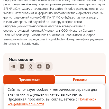
регистрационный номер и дата принятия решения о регистрации: серия
ЭЛ № ФС77- 74945 от 25.01.2019г. На сайте irk.today размещаются в том
числе и материалы от информационного агентства «Иркутск Сегодня»
(регистрационный номер СМИ ИА № ФС77-85643 от 21 июля 2023 г.,
выдан Федеральной службой по надзору в сфере связи,
информационных технологий и массовых коммуникаций) с
соответствующей пометкой. Учредитель ООО «Иркутск Сегодня».
Главный редактор - Украинская Анастасия Владимировна. Адрес
электронной почты редакции: info@irk.today Номер телефона редакции:
89501301335, 89148774487
Мы в соцсетях
Telegram
VKontakte
Odnoklassniki
Dzen
Yandex
+18°
Слабая морось
Приложение
Реклама
Ощущается как +18
Сайт использует cookies и метрические сервисы для
О нас
Контакты
Прислать новость
аналитики и улучшения качества контента.
18 м/с
756 мм
79%
Продолжая просмотр, вы соглашаетесь с
Политикой
Мобильное
Политика
Реклама
конфиденциальности
.
приложение
конфиденциальности