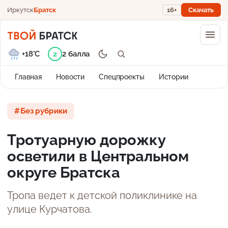
Иркутск
Братск
16+
Скачать
+18°C
2 балла
2
Главная
Новости
Спецпроекты
Истории
Без рубрики
Тротуарную дорожку
осветили в Центральном
округе Братска
Тропа ведет к детской поликлинике на
улице Курчатова.