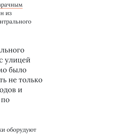
озрачным
н из
ентрального
ального
с улицей
мо было
ть не только
одов и
 по
ки оборудуют