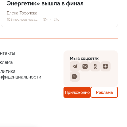
Энергетик» вышла в финал
Елена Торопова
8 месяцев назад
3
0
нтакты
Мы в соцсетях
клама
Telegram
VKontakte
Odnoklassniki
Dzen
литика
нфиденциальности
Yandex
Приложение
Реклама