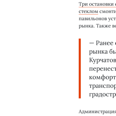
Три остановки
стеклом
смонти
павильонов уст
рынка. Также в
— Ранее 
рынка б
Курчато
перенест
комфорт
транспор
градостр
Администрация