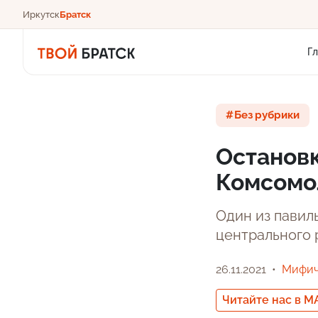
Иркутск
Братск
Г
Без рубрики
Остановк
Комсомо
Один из павил
центрального 
26.11.2021
Мифич
Читайте нас в M