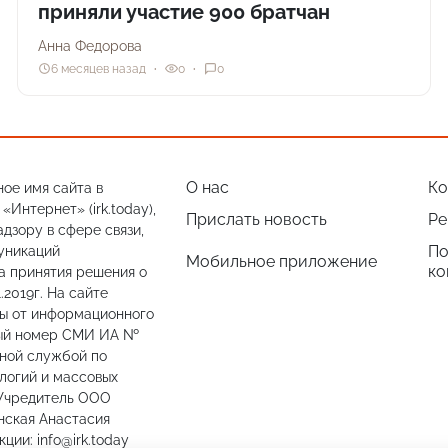
приняли участие 900 братчан
Анна Федорова
6 месяцев назад
0
0
О нас
Ко
ое имя сайта в
Интернет» (irk.today),
Прислать новость
Ре
дзору в сфере связи,
По
уникаций
Мобильное приложение
ко
а принятия решения о
.2019г. На сайте
лы от информационного
ный номер СМИ ИА №
ьной службой по
логий и массовых
 Учредитель ООО
нская Анастасия
ии: info@irk.today