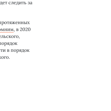
дет следить за
 протяженных
омним
, в 2020
ельского,
 порядок
сти в порядок
ого.