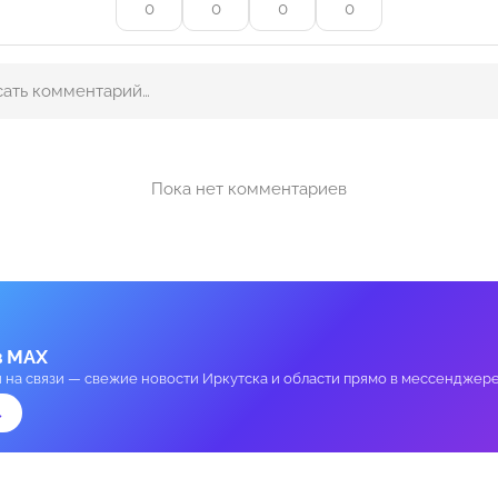
0
0
0
0
Пока нет комментариев
в MAX
и на связи — свежие новости Иркутска и области прямо в мессенджере
→