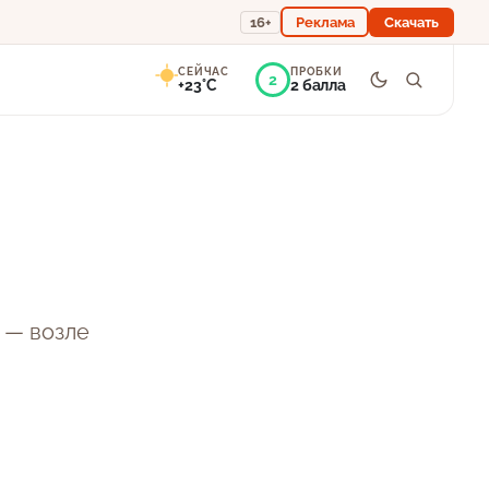
16+
Реклама
Скачать
СЕЙЧАС
ПРОБКИ
2
+23°C
2 балла
3°
Ясно
Ощущается как +23
756 мм
52%
 — возле