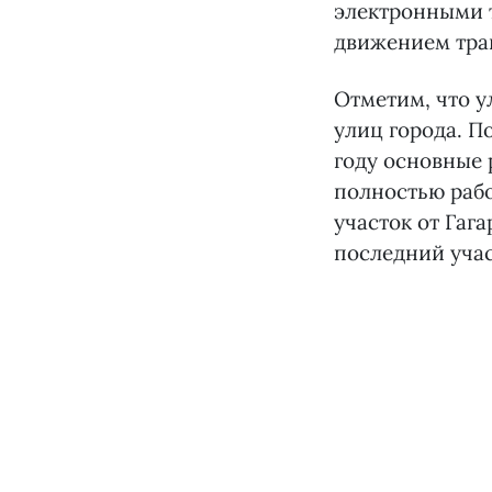
электронными т
движением тра
Отметим, что 
улиц города. П
году основные 
полностью рабо
участок от Гаг
последний учас