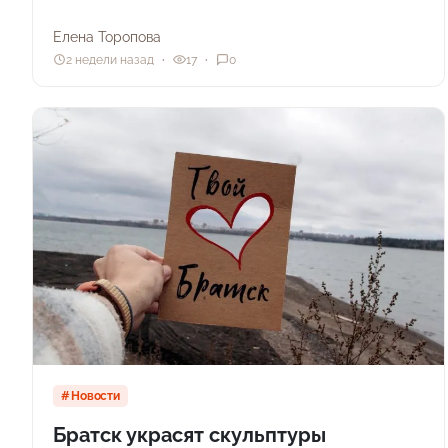
Елена Торопова
2 недели назад
17
0
Новости
Братск украсят скульптуры