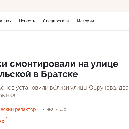
лавная
Новости
Спецпроекты
Истории
+2
и смонтировали на улице
льской в Братске
6 м/с
ьонов установили вблизи улицы Обручева, два
рынка.
еский редактор
2
0
AX