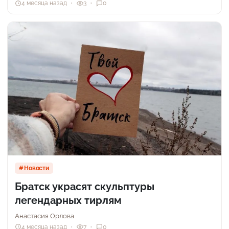
4 месяца назад
3
0
Новости
Братск украсят скульптуры
легендарных тирлям
Анастасия Орлова
4 месяца назад
7
0