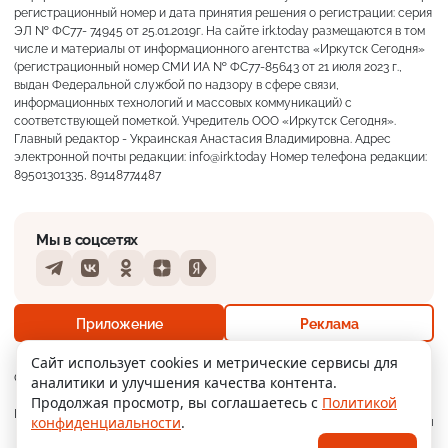
регистрационный номер и дата принятия решения о регистрации: серия
ЭЛ № ФС77- 74945 от 25.01.2019г. На сайте irk.today размещаются в том
числе и материалы от информационного агентства «Иркутск Сегодня»
(регистрационный номер СМИ ИА № ФС77-85643 от 21 июля 2023 г.,
выдан Федеральной службой по надзору в сфере связи,
информационных технологий и массовых коммуникаций) с
соответствующей пометкой. Учредитель ООО «Иркутск Сегодня».
Главный редактор - Украинская Анастасия Владимировна. Адрес
электронной почты редакции: info@irk.today Номер телефона редакции:
89501301335, 89148774487
Мы в соцсетях
Telegram
VKontakte
Odnoklassniki
Dzen
Yandex
+23°
Пасмурно
Приложение
Реклама
Ощущается как +23
Сайт использует cookies и метрические сервисы для
О нас
Контакты
Прислать новость
аналитики и улучшения качества контента.
5 м/с
755 мм
88%
Продолжая просмотр, вы соглашаетесь с
Политикой
Мобильное
Политика
Реклама
конфиденциальности
.
приложение
конфиденциальности