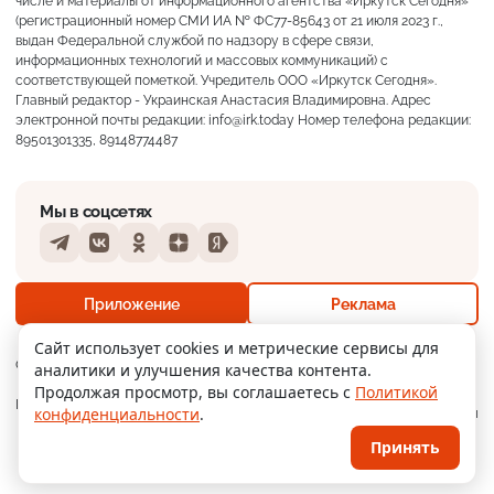
числе и материалы от информационного агентства «Иркутск Сегодня»
(регистрационный номер СМИ ИА № ФС77-85643 от 21 июля 2023 г.,
выдан Федеральной службой по надзору в сфере связи,
информационных технологий и массовых коммуникаций) с
соответствующей пометкой. Учредитель ООО «Иркутск Сегодня».
Главный редактор - Украинская Анастасия Владимировна. Адрес
электронной почты редакции: info@irk.today Номер телефона редакции:
89501301335, 89148774487
Мы в соцсетях
Telegram
VKontakte
Odnoklassniki
Dzen
Yandex
+19°
Слабая морось
Приложение
Реклама
Ощущается как +19
Сайт использует cookies и метрические сервисы для
О нас
Контакты
Прислать новость
аналитики и улучшения качества контента.
18 м/с
756 мм
62%
Продолжая просмотр, вы соглашаетесь с
Политикой
Мобильное
Политика
Реклама
конфиденциальности
.
приложение
конфиденциальности
Принять
© 2026
Иркутск Сегодня
. Поддержка сайта
WPSUPPORT