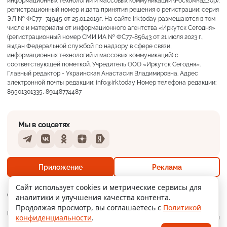
информационных технологий и массовых коммуникаций (Роскомнадзор),
регистрационный номер и дата принятия решения о регистрации: серия
ЭЛ № ФС77- 74945 от 25.01.2019г. На сайте irk.today размещаются в том
числе и материалы от информационного агентства «Иркутск Сегодня»
(регистрационный номер СМИ ИА № ФС77-85643 от 21 июля 2023 г.,
выдан Федеральной службой по надзору в сфере связи,
информационных технологий и массовых коммуникаций) с
соответствующей пометкой. Учредитель ООО «Иркутск Сегодня».
Главный редактор - Украинская Анастасия Владимировна. Адрес
электронной почты редакции: info@irk.today Номер телефона редакции:
89501301335, 89148774487
Мы в соцсетях
Telegram
VKontakte
Odnoklassniki
Dzen
Yandex
+19°
Слабая морось
Приложение
Реклама
Ощущается как +19
Сайт использует cookies и метрические сервисы для
О нас
Контакты
Прислать новость
аналитики и улучшения качества контента.
2 м/с
755 мм
98%
Продолжая просмотр, вы соглашаетесь с
Политикой
Мобильное
Политика
Реклама
конфиденциальности
.
приложение
конфиденциальности