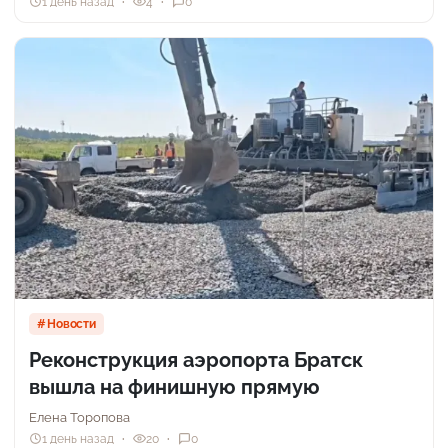
1 день назад
4
0
Новости
Реконструкция аэропорта Братск
вышла на финишную прямую
Елена Торопова
1 день назад
20
0