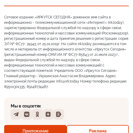
Сетевое издание «ИРКУТСК СЕГОДНЯ» доменное имя сайта в
информационно - телекоммуникационной сети «Интернет» (irk.today),
зарегистрировано Федеральной службой по надзору в сфере связи,
информационных технологий и массовых коммуникаций (Роскомнадзор),
регистрационный номер и дата принятия решения о регистрации: серия
ЭЛ № ФС77- 74945 от 25.01.2019г. На сайте irk.today размещаются в том
числе и материалы от информационного агентства «Иркутск Сегодня»
(регистрационный номер СМИ ИА № ФС77-85643 от 21 июля 2023 г.,
выдан Федеральной службой по надзору в сфере связи,
информационных технологий и массовых коммуникаций) с
соответствующей пометкой. Учредитель ООО «Иркутск Сегодня».
Главный редактор - Украинская Анастасия Владимировна. Адрес
электронной почты редакции: info@irk.today Номер телефона редакции:
89501301335, 89148774487
Мы в соцсетях
Telegram
VKontakte
Odnoklassniki
Dzen
Yandex
+18°
Преимущественно ясно
Приложение
Реклама