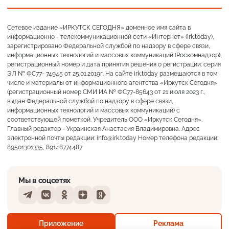
Сетевое издание «ИРКУТСК СЕГОДНЯ» доменное имя сайта в
информационно - телекоммуникационной сети «Интернет» (irk.today),
зарегистрировано Федеральной службой по надзору в сфере связи,
информационных технологий и массовых коммуникаций (Роскомнадзор),
регистрационный номер и дата принятия решения о регистрации: серия
ЭЛ № ФС77- 74945 от 25.01.2019г. На сайте irk.today размещаются в том
числе и материалы от информационного агентства «Иркутск Сегодня»
(регистрационный номер СМИ ИА № ФС77-85643 от 21 июля 2023 г.,
выдан Федеральной службой по надзору в сфере связи,
информационных технологий и массовых коммуникаций) с
соответствующей пометкой. Учредитель ООО «Иркутск Сегодня».
Главный редактор - Украинская Анастасия Владимировна. Адрес
электронной почты редакции: info@irk.today Номер телефона редакции:
89501301335, 89148774487
Мы в соцсетях
Telegram
VKontakte
Odnoklassniki
Dzen
Yandex
+13°
Сильный ливень
Приложение
Реклама