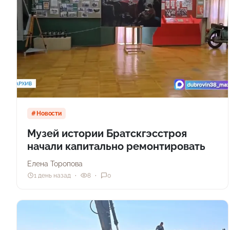
Новости
Музей истории Братскгэсстроя
начали капитально ремонтировать
Елена Торопова
1 день назад
8
0