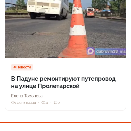
Новости
В Падуне ремонтируют путепровод
на улице Пролетарской
Елена Торопова
1 день назад
11
0