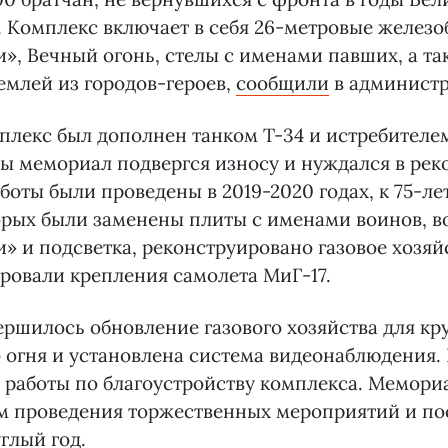
 Комплекс включает в себя 26-метровые желез
», Вечный огонь, стелы с именами павших, а та
емлей из городов-героев,
сообщили
в администр
мплекс был дополнен танком Т-34 и истребителем
 мемориал подвергся износу и нуждался в рек
оты были проведены в 2019-2020 годах, к 75-ле
орых были заменены плиты с именами воинов, 
» и подсветка, реконструировано газовое хозяйс
ровали крепления самолета МиГ-17.
вершилось обновление газового хозяйства для к
 огня и установлена система видеонаблюдения. 
 работы по благоустройству комплекса. Мемори
ом проведения торжественных мероприятий и по
глый год.