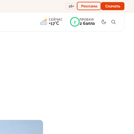
16+
Реклама
Скачать
СЕЙЧАС
ПРОБКИ
2
+17°C
2 балла
7°
Переменная
облачность
Ощущается как +17
757 мм
86%