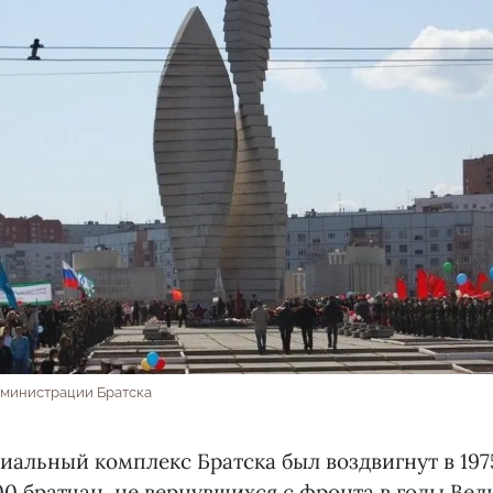
дминистрации Братска
альный комплекс Братска был воздвигнут в 1975
00 братчан, не вернувшихся с фронта в годы Вел