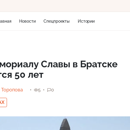
лавная
Новости
Спецпроекты
Истории
+1
мориалу Славы в Братске
ся 50 лет
8 м/с
 Торопова
5
0
AX