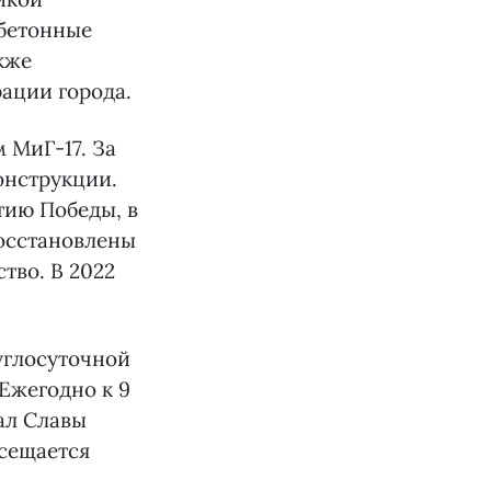
обетонные
кже
ации города.
 МиГ-17. За
онструкции.
тию Победы, в
восстановлены
тво. В 2022
руглосуточной
Ежегодно к 9
ал Славы
сещается