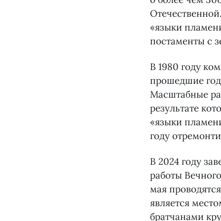
Отечественной.
«языки пламени
постаменты с з
В 1980 году ко
прошедшие годы
Масштабные раб
результате кот
«языки пламени
году отремонти
В 2024 году за
работы Вечного
мая проводятся
является мест
братчанами кру