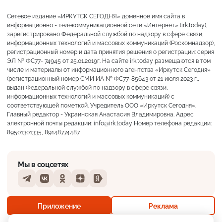
Сетевое издание «ИРКУТСК СЕГОДНЯ» доменное имя сайта в
информационно - телекоммуникационной сети «Интернет» (irk.today),
зарегистрировано Федеральной службой по надзору в сфере связи,
информационных технологий и массовых коммуникаций (Роскомнадзор),
регистрационный номер и дата принятия решения о регистрации: серия
ЭЛ № ФС77- 74945 от 25.01.2019г. На сайте irk.today размещаются в том
числе и материалы от информационного агентства «Иркутск Сегодня»
(регистрационный номер СМИ ИА № ФС77-85643 от 21 июля 2023 г.,
выдан Федеральной службой по надзору в сфере связи,
информационных технологий и массовых коммуникаций) с
соответствующей пометкой. Учредитель ООО «Иркутск Сегодня».
Главный редактор - Украинская Анастасия Владимировна. Адрес
электронной почты редакции: info@irk.today Номер телефона редакции:
89501301335, 89148774487
Мы в соцсетях
Telegram
VKontakte
Odnoklassniki
Dzen
Yandex
+21°
Преимущественно ясно
Приложение
Реклама
Ощущается как +21