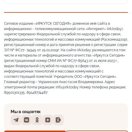
Сетевое издание «ИРКУТСК СЕГОДНЯ» доменное имя сайта в
информационно - телекоммуникационной сети «Интернет» (irk.today),
зарегистрировано Федеральной службой по надзору в сфере связи,
информационных технологий и массовых коммуникаций (Роскомнадзор),
регистрационный номер и дата принятия решения о регистрации: серия
ЭЛ № ФС77- 74945 от 25.01.2019г. На сайте irk.today размещаются в том
числе и материалы от информационного агентства «Иркутск Сегодня»
(регистрационный номер СМИ ИА № ФС77-85643 от 21 июля 2023 г.,
выдан Федеральной службой по надзору в сфере связи,
информационных технологий и массовых коммуникаций) с
соответствующей пометкой. Учредитель ООО «Иркутск Сегодня».
Главный редактор - Украинская Анастасия Владимировна. Адрес
электронной почты редакции: info@irk.today Номер телефона редакции:
89501301335, 89148774487
Мы в соцсетях
Telegram
VKontakte
Odnoklassniki
Dzen
Yandex