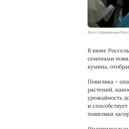
Фото Управления Росс
В июне Россел
семенами повил
кумина, отобра
Повилика – оп
растений, нано
урожайность до
и способствуе
повилики засор
Индивидуальны