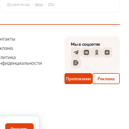
3 дня назад
99
0
нтакты
Мы в соцсетях
клама
Telegram
VKontakte
Odnoklassniki
Dzen
литика
нфиденциальности
Yandex
Приложение
Реклама
Принять