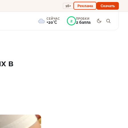
16+
Реклама
Скачать
СЕЙЧАС
ПРОБКИ
2
+20°C
2 балла
0°
Пасмурно
Ощущается как +20
х в
756 мм
89%