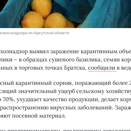
ельхознадзора по Иркутской области
ьхознадзор выявил заражение карантинным объе
ики – в образцах сушеного базилика, семян ко
нных в торговых точках Братска,
сообщили
в вед
асный карантинный сорняк, поражающий более 
сящий значительный ущерб сельскому хозяйств
 70%, ухудшает качество продукции, делает ко
т распространению вирусных заболеваний. Зара
яют посевной материал.
м предпринимателям, реализующим зараженну