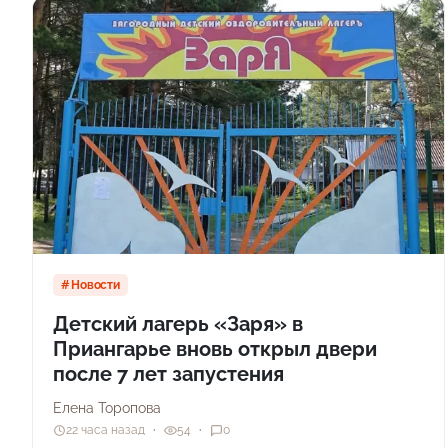
Новости
Детский лагерь «Заря» в
Приангарье вновь открыл двери
после 7 лет запустения
Елена Торопова
22 часа назад
54
0