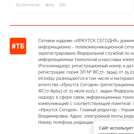
3 дня назад
114
0
Сетевое издание «ИРКУТСК СЕГОДНЯ» доменн
информационно - телекоммуникационной сети «
зарегистрировано Федеральной службой по на
информационных технологий и массовых комм
(Роскомнадзор), регистрационный номер и дат
регистрации: серия ЭЛ № ФС77- 74945 от 25.01
irk.today размещаются в том числе и материа
агентства «Иркутск Сегодня» (регистрацион
ФС77-85643 от 21 июля 2023 г., выдан Федерал
надзору в сфере связи, информационных техно
коммуникаций) с соответствующей пометкой.
«Иркутск Сегодня». Главный редактор - Украи
Владимировна. Адрес электронной почты редакц
Номер телефона редакции: 89501301335, 89148
Сайт использует
качества контен