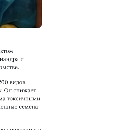
ктом –
риандра и
омстве.
200 видов
у. Он снижает
рма токсичными
женные семена
ю продукцию в