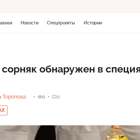
лавная
Новости
Спецпроекты
Истории
+2
сорняк обнаружен в специя
5 м/с
а Торопова
0
0
AX