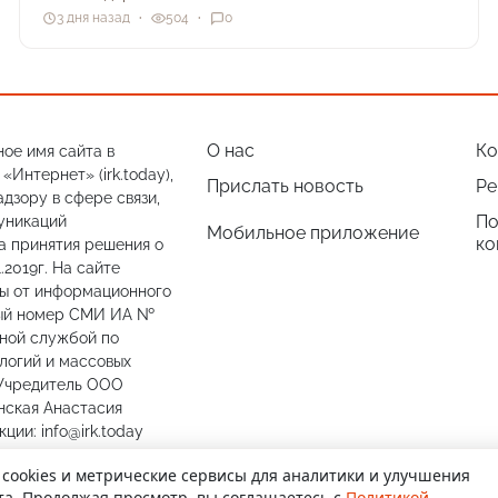
3 дня назад
504
0
О нас
Ко
ое имя сайта в
Интернет» (irk.today),
Прислать новость
Ре
дзору в сфере связи,
По
уникаций
Мобильное приложение
ко
а принятия решения о
.2019г. На сайте
лы от информационного
ный номер СМИ ИА №
ьной службой по
логий и массовых
 Учредитель ООО
нская Анастасия
ии: info@irk.today
774487
 cookies и метрические сервисы для аналитики и улучшения
та. Продолжая просмотр, вы соглашаетесь с
Политикой