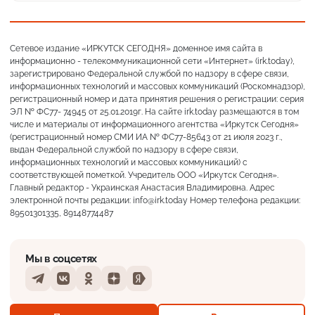
Сетевое издание «ИРКУТСК СЕГОДНЯ» доменное имя сайта в
информационно - телекоммуникационной сети «Интернет» (irk.today),
зарегистрировано Федеральной службой по надзору в сфере связи,
информационных технологий и массовых коммуникаций (Роскомнадзор),
регистрационный номер и дата принятия решения о регистрации: серия
ЭЛ № ФС77- 74945 от 25.01.2019г. На сайте irk.today размещаются в том
числе и материалы от информационного агентства «Иркутск Сегодня»
(регистрационный номер СМИ ИА № ФС77-85643 от 21 июля 2023 г.,
выдан Федеральной службой по надзору в сфере связи,
информационных технологий и массовых коммуникаций) с
соответствующей пометкой. Учредитель ООО «Иркутск Сегодня».
Главный редактор - Украинская Анастасия Владимировна. Адрес
электронной почты редакции: info@irk.today Номер телефона редакции:
89501301335, 89148774487
Мы в соцсетях
Telegram
VKontakte
Odnoklassniki
Dzen
Yandex
Пасмурно