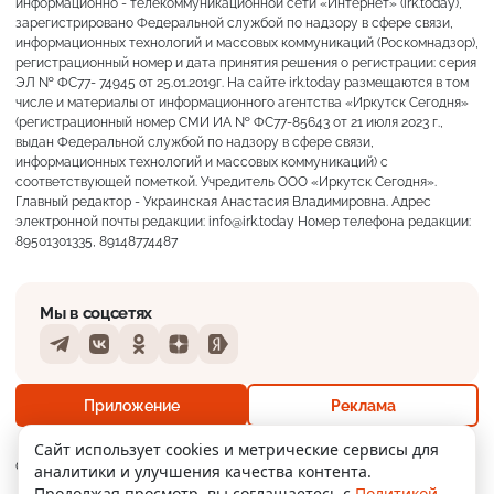
информационно - телекоммуникационной сети «Интернет» (irk.today),
зарегистрировано Федеральной службой по надзору в сфере связи,
информационных технологий и массовых коммуникаций (Роскомнадзор),
регистрационный номер и дата принятия решения о регистрации: серия
ЭЛ № ФС77- 74945 от 25.01.2019г. На сайте irk.today размещаются в том
числе и материалы от информационного агентства «Иркутск Сегодня»
(регистрационный номер СМИ ИА № ФС77-85643 от 21 июля 2023 г.,
выдан Федеральной службой по надзору в сфере связи,
информационных технологий и массовых коммуникаций) с
соответствующей пометкой. Учредитель ООО «Иркутск Сегодня».
Главный редактор - Украинская Анастасия Владимировна. Адрес
электронной почты редакции: info@irk.today Номер телефона редакции:
89501301335, 89148774487
Мы в соцсетях
Telegram
VKontakte
Odnoklassniki
Dzen
Yandex
+22°
Ясно
Приложение
Реклама
Ощущается как +22
Сайт использует cookies и метрические сервисы для
О нас
Контакты
Прислать новость
аналитики и улучшения качества контента.
4 м/с
756 мм
77%
Продолжая просмотр, вы соглашаетесь с
Политикой