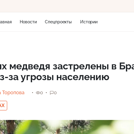
лавная
Новости
Спецпроекты
Истории
+2
х медведя застрелены в Бр
з-за угрозы населению
6 м/с
а Торопова
0
0
AX