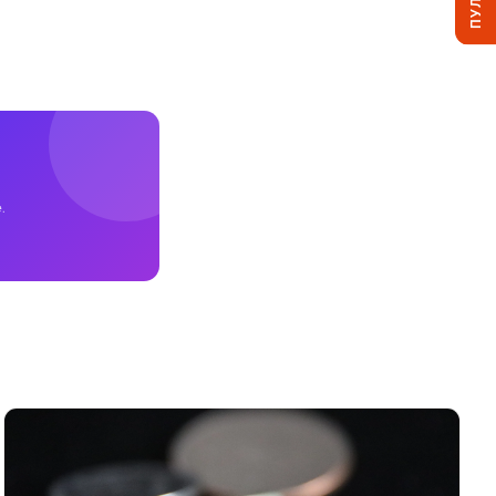
ПУЛЬС
.