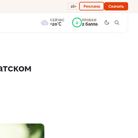
16+
Реклама
Скачать
СЕЙЧАС
ПРОБКИ
2
+20°C
2 балла
0°
Пасмурно
Ощущается как +20
атском
756 мм
98%