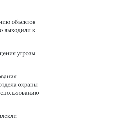
нию объектов
то выходили к
щения угрозы
ования
отдела охраны
использованию
влекли