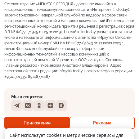
Сетевое издание «ИРКУТСК СЕГОДНЯ» доменное имя сайта в
информационно - телекоммуникационной сети «Интернет» (irk.today),
зарегистрировано Федеральной службой по надзору в сфере связи,
информационных технологий и массовых коммуникаций (Роскомнадзор),
регистрационный номер и дата принятия решения о регистрации: серия
ЭЛ № ФС77- 74945 от 25.01.2019г. На сайте irk.today размещаются в том
числе и материалы от информационного агентства «Иркутск Сегодня»
(регистрационный номер СМИ ИА № ФС77-85643 от 21 июля 2023 г.,
выдан Федеральной службой по надзору в сфере связи,
информационных технологий и массовых коммуникаций) с
соответствующей пометкой. Учредитель ООО «Иркутск Сегодня».
Главный редактор - Украинская Анастасия Владимировна. Адрес
электронной почты редакции: info@irk.today Номер телефона редакции:
89501301335, 89148774487
Мы в соцсетях
Telegram
VKontakte
Odnoklassniki
Dzen
Yandex
+23°
Преимущественно ясно
Приложение
Реклама
Ощущается как +23
Сайт использует cookies и метрические сервисы для