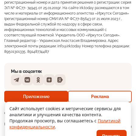
регистрационный номер и дата принятия решения о регистрации: серия
ЭЛ № ФС77- 74945 от 25.01.2019г. На сайте irk.today размещаются в том
числе и материалы от информационного агентства «Иркутск Сегодня»
(регистрационный номер СМИ ИА № ФС77-85643 от 21 июля 2023 г.,
выдан Федеральной службой по надзору в сфере связи,
информационных технологий и массовых коммуникаций) с
соответствующей пометкой. Учредитель ООО «Иркутск Сегодня».
Главный редактор - Украинская Анастасия Владимировна. Адрес
электронной почты редакции: info@irk.today Номер телефона редакции:
89501301335, 89148774487
Мы в соцсетях
Telegram
VKontakte
Odnoklassniki
Dzen
Yandex
+24°
Пасмурно
Приложение
Реклама
Ощущается как +24
Сайт использует cookies и метрические сервисы для
О нас
Контакты
Прислать новость
аналитики и улучшения качества контента.
7 м/с
755 мм
82%
Продолжая просмотр, вы соглашаетесь с
Политикой
Мобильное
Политика
Реклама
конфиденциальности
.
приложение
конфиденциальности
Принять