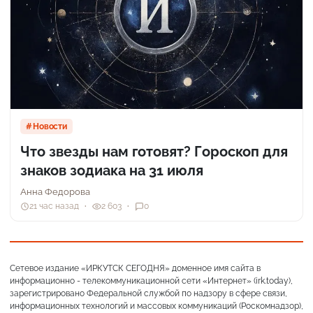
Новости
Что звезды нам готовят? Гороскоп для
знаков зодиака на 31 июля
Анна Федорова
21 час назад
2 603
0
Сетевое издание «ИРКУТСК СЕГОДНЯ» доменное имя сайта в
информационно - телекоммуникационной сети «Интернет» (irk.today),
зарегистрировано Федеральной службой по надзору в сфере связи,
информационных технологий и массовых коммуникаций (Роскомнадзор),