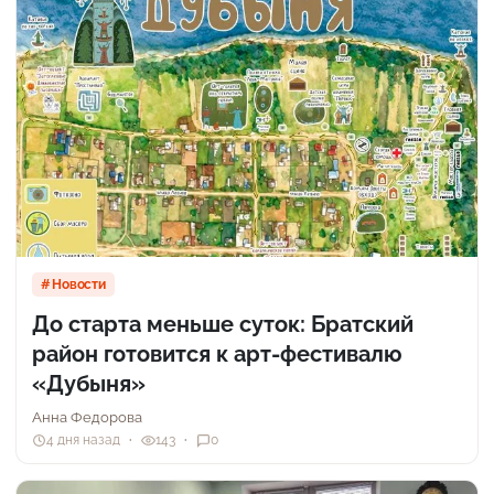
Новости
До старта меньше суток: Братский
район готовится к арт-фестивалю
«Дубыня»
Анна Федорова
4 дня назад
143
0