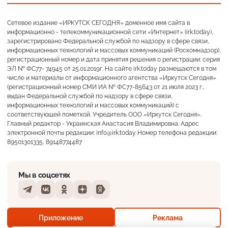
Сетевое издание «ИРКУТСК СЕГОДНЯ» доменное имя сайта в
информационно - телекоммуникационной сети «Интернет» (irk.today),
зарегистрировано Федеральной службой по надзору в сфере связи,
информационных технологий и массовых коммуникаций (Роскомнадзор),
регистрационный номер и дата принятия решения о регистрации: серия
ЭЛ № ФС77- 74945 от 25.01.2019г. На сайте irk.today размещаются в том
числе и материалы от информационного агентства «Иркутск Сегодня»
(регистрационный номер СМИ ИА № ФС77-85643 от 21 июля 2023 г.,
выдан Федеральной службой по надзору в сфере связи,
информационных технологий и массовых коммуникаций) с
соответствующей пометкой. Учредитель ООО «Иркутск Сегодня».
Главный редактор - Украинская Анастасия Владимировна. Адрес
электронной почты редакции: info@irk.today Номер телефона редакции:
89501301335, 89148774487
Мы в соцсетях
Telegram
VKontakte
Odnoklassniki
Dzen
Yandex
+20°
Слабая морось
Приложение
Реклама
Ощущается как +20