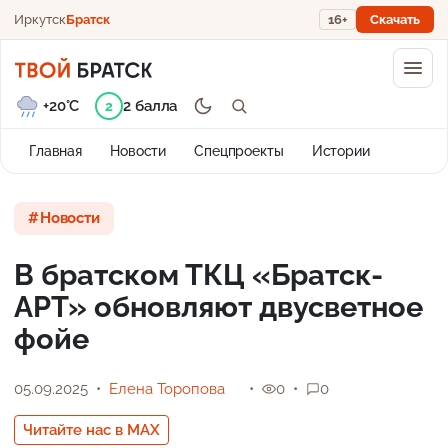
Иркутск
Братск
16+
Скачать
+20°C
2 балла
2
Главная
Новости
Спецпроекты
Истории
Новости
В братском ТКЦ «Братск-
АРТ» обновляют двусветное
фойе
05.09.2025
Елена Торопова
0
0
Читайте нас в MAX