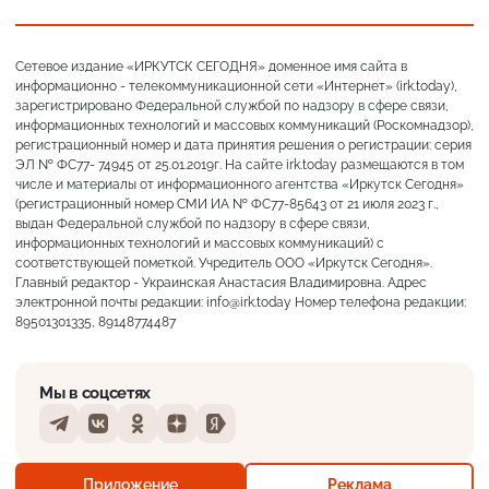
Сетевое издание «ИРКУТСК СЕГОДНЯ» доменное имя сайта в
информационно - телекоммуникационной сети «Интернет» (irk.today),
зарегистрировано Федеральной службой по надзору в сфере связи,
информационных технологий и массовых коммуникаций (Роскомнадзор),
регистрационный номер и дата принятия решения о регистрации: серия
ЭЛ № ФС77- 74945 от 25.01.2019г. На сайте irk.today размещаются в том
числе и материалы от информационного агентства «Иркутск Сегодня»
(регистрационный номер СМИ ИА № ФС77-85643 от 21 июля 2023 г.,
выдан Федеральной службой по надзору в сфере связи,
информационных технологий и массовых коммуникаций) с
соответствующей пометкой. Учредитель ООО «Иркутск Сегодня».
Главный редактор - Украинская Анастасия Владимировна. Адрес
электронной почты редакции: info@irk.today Номер телефона редакции:
89501301335, 89148774487
Мы в соцсетях
Telegram
VKontakte
Odnoklassniki
Dzen
Yandex
Слабая морось
Приложение
Реклама