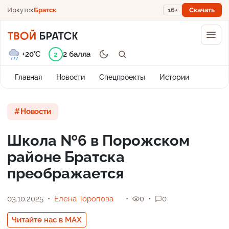
Иркутск
Братск
16+
Скачать
+20°C
2 балла
2
Главная
Новости
Спецпроекты
Истории
Новости
Школа №6 в Порожском
районе Братска
преображается
03.10.2025
Елена Торопова
0
0
Читайте нас в MAX