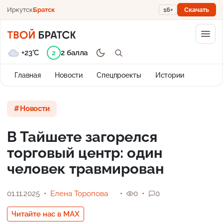
Иркутск
Братск
16+
Скачать
+23°C
2 балла
2
Главная
Новости
Спецпроекты
Истории
Новости
В Тайшете загорелся
торговый центр: один
человек травмирован
01.11.2025
Елена Торопова
0
0
Читайте нас в MAX