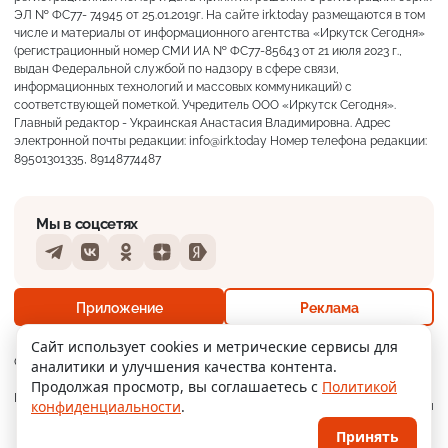
ЭЛ № ФС77- 74945 от 25.01.2019г. На сайте irk.today размещаются в том
числе и материалы от информационного агентства «Иркутск Сегодня»
(регистрационный номер СМИ ИА № ФС77-85643 от 21 июля 2023 г.,
выдан Федеральной службой по надзору в сфере связи,
информационных технологий и массовых коммуникаций) с
соответствующей пометкой. Учредитель ООО «Иркутск Сегодня».
Главный редактор - Украинская Анастасия Владимировна. Адрес
электронной почты редакции: info@irk.today Номер телефона редакции:
89501301335, 89148774487
Мы в соцсетях
Telegram
VKontakte
Odnoklassniki
Dzen
Yandex
+23°
Гроза
Приложение
Реклама
Ощущается как +23
Сайт использует cookies и метрические сервисы для
О нас
Контакты
Прислать новость
аналитики и улучшения качества контента.
5 м/с
756 мм
87%
Продолжая просмотр, вы соглашаетесь с
Политикой
Мобильное
Политика
Реклама
конфиденциальности
.
приложение
конфиденциальности
Принять