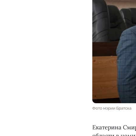
Фото мэрии Братска
Екатерина Сми
области в номи