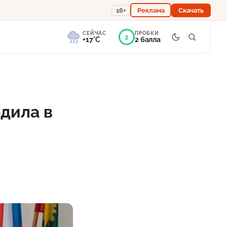
16+
Реклама
Скачать
СЕЙЧАС
ПРОБКИ
2
+17°C
2 балла
7°
Морось
Ощущается как +17
дила в
757 мм
97%