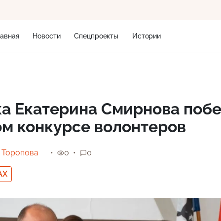
лавная
Новости
Спецпроекты
Истории
+1
а Екатерина Смирнова побе
м конкурсе волонтеров
14 м/с
 Торопова
0
0
AX