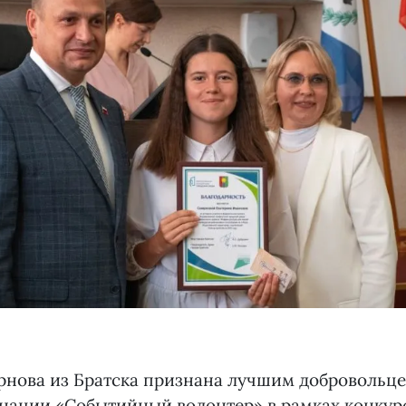
рнова из Братска признана лучшим добровольц
нации «Событийный волонтер» в рамках конкур