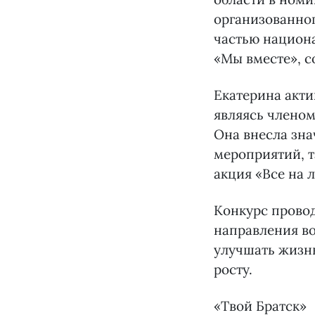
организованно
частью национа
«Мы вместе», с
Екатерина акти
являясь членом
Она внесла зна
мероприятий, т
акция «Все на л
Конкурс прово
направления во
улучшать жизнь
росту.
«Твой Братск»