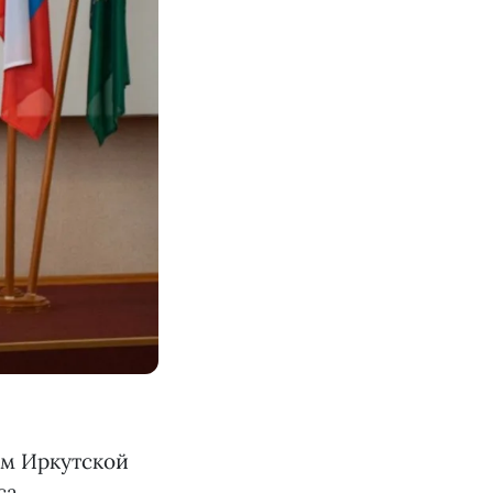
ем Иркутской
са,