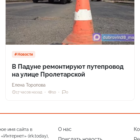
Новости
В Падуне ремонтируют путепровод
на улице Пролетарской
Елена Торопова
17 часов назад
10
0
О нас
Ко
ое имя сайта в
Интернет» (irk.today),
Прислать новость
Ре