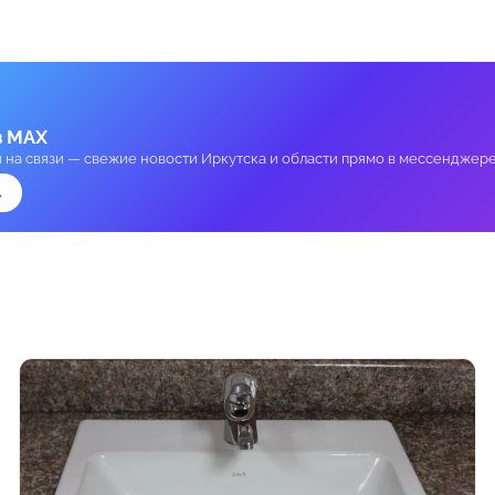
в MAX
и на связи — свежие новости Иркутска и области прямо в мессенджере
→