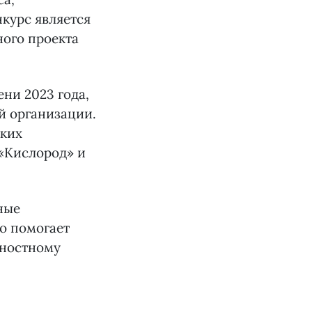
курс является
ного проекта
ени 2023 года,
й организации.
ских
 «Кислород» и
ные
во помогает
чностному