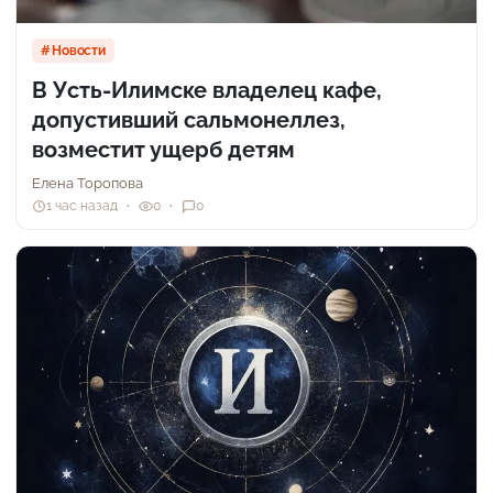
Новости
В Усть-Илимске владелец кафе,
допустивший сальмонеллез,
возместит ущерб детям
Елена Торопова
1 час назад
0
0