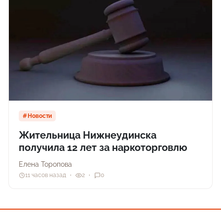
Новости
Жительница Нижнеудинска
получила 12 лет за наркоторговлю
Елена Торопова
11 часов назад
2
0