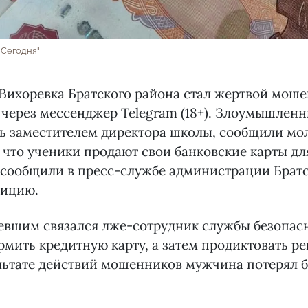
 Сегодня"
Вихоревка Братского района стал жертвой моше
через мессенджер Telegram (18+). Злоумышленн
ь заместителем директора школы, сообщили мо
, что ученики продают свои банковские карты д
 сообщили в пресс-службе администрации Братс
лицию.
певшим связался лже-сотрудник службы безопас
рмить кредитную карту, а затем продиктовать р
льтате действий мошенников мужчина потерял б