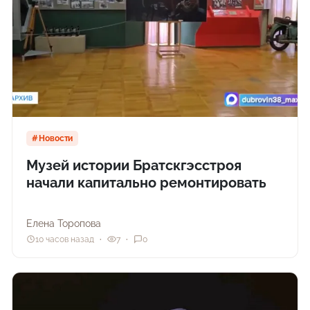
Новости
Музей истории Братскгэсстроя
начали капитально ремонтировать
Елена Торопова
10 часов назад
7
0