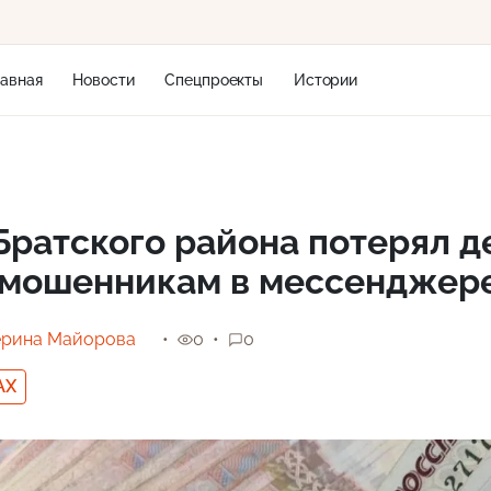
лавная
Новости
Спецпроекты
Истории
+1
ратского района потерял де
 мошенникам в мессенджер
7 м/с
ерина Майорова
0
0
AX