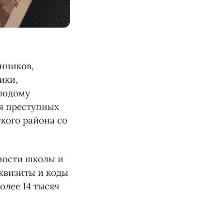
нников,
ики,
лодому
ля преступных
кого района со
ности школы и
еквизиты и коды
олее 14 тысяч