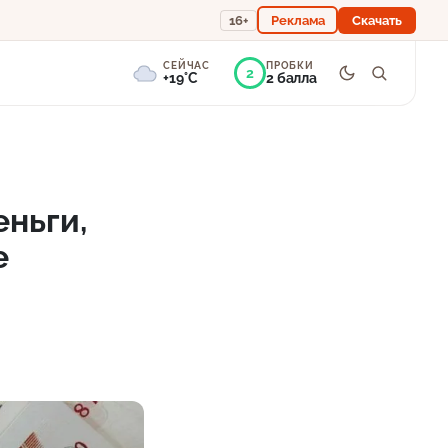
16+
Реклама
Скачать
СЕЙЧАС
ПРОБКИ
2
+19°C
2 балла
9°
Пасмурно
Ощущается как +19
ньги,
е
756 мм
98%