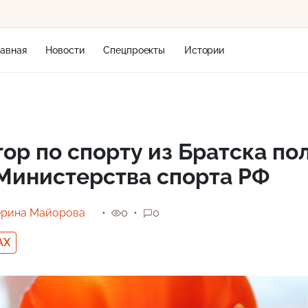
лавная
Новости
Спецпроекты
Истории
+1
ор по спорту из Братска по
Министерства спорта РФ
6 м/с
ерина Майорова
0
0
AX