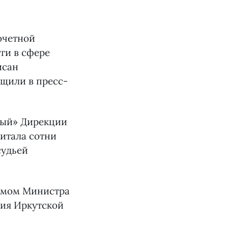
очетной
ги в сфере
исан
щили в пресс-
ный» Дирекции
питала сотни
судьей
сьмом Министра
ния Иркутской