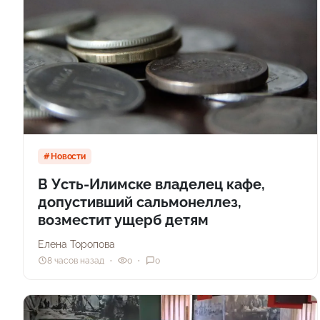
Новости
В Усть-Илимске владелец кафе,
допустивший сальмонеллез,
возместит ущерб детям
Елена Торопова
8 часов назад
0
0