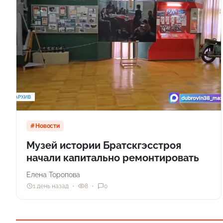
Новости
Музей истории Братскгэсстроя
начали капитально ремонтировать
Елена Торопова
1 день назад
8
0