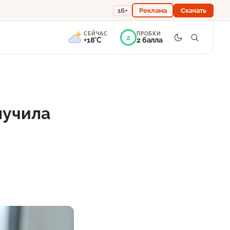
16+
Реклама
Скачать
СЕЙЧАС
ПРОБКИ
2
+18°C
2 балла
8°
Переменная
облачность
лучила
Ощущается как +18
757 мм
83%