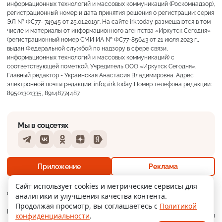
информационных технологий и массовых коммуникаций (Роскомнадзор),
регистрационный номер и дата принятия решения о регистрации: серия
ЭЛ № ФС77- 74945 от 25.01.2019г. На сайте irk.today размещаются в том
числе и материалы от информационного агентства «Иркутск Сегодня»
(регистрационный номер СМИ ИА № ФС77-85643 от 21 июля 2023 г.,
выдан Федеральной службой по надзору в сфере связи,
информационных технологий и массовых коммуникаций) с
соответствующей пометкой. Учредитель ООО «Иркутск Сегодня».
Главный редактор - Украинская Анастасия Владимировна. Адрес
электронной почты редакции: info@irk.today Номер телефона редакции:
89501301335, 89148774487
Мы в соцсетях
Telegram
VKontakte
Odnoklassniki
Dzen
Yandex
+17°
Переменная облачность
Приложение
Реклама
Ощущается как +17
Сайт использует cookies и метрические сервисы для
О нас
Контакты
Прислать новость
аналитики и улучшения качества контента.
14 м/с
759 мм
66%
Продолжая просмотр, вы соглашаетесь с
Политикой
Мобильное
Политика
Реклама
конфиденциальности
.
приложение
конфиденциальности