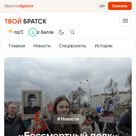
Иркутск
Братск
16+
Скачать
+19°C
2 балла
2
Главная
Новости
Спецпроекты
Истории
Новости
«Бессмертный полк»