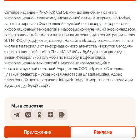
Сетевое издание «ИРКУТСК СЕГОДНЯ» доменное имя сайта в
информационно - телекоммуникационной сети «Интернет» (irk.today),
зарегистрировано Федеральной службой по надзору в сфере связи,
информационных технологий и массовых коммуникаций (Роскомнадзор),
регистрационный номер и дата принятия решения о регистрации: серия
ЭЛ № ФС77- 74945 от 25.01.2019г. На сайте irk.today размещаются в том
числе и материалы от информационного агентства «Иркутск Сегодня»
(регистрационный номер СМИ ИА № ФС77-85643 от 21 июля 2023 г.,
выдан Федеральной службой по надзору в сфере связи,
информационных технологий и массовых коммуникаций) с
соответствующей пометкой. Учредитель ООО «Иркутск Сегодня».
Главный редактор - Украинская Анастасия Владимировна. Адрес
электронной почты редакции: info@irk.today Номер телефона редакции:
89501301335, 89148774487
Мы в соцсетях
Telegram
VKontakte
Odnoklassniki
Dzen
Yandex
+19°
Преимущественно ясно
Приложение
Реклама
Ощущается как +19