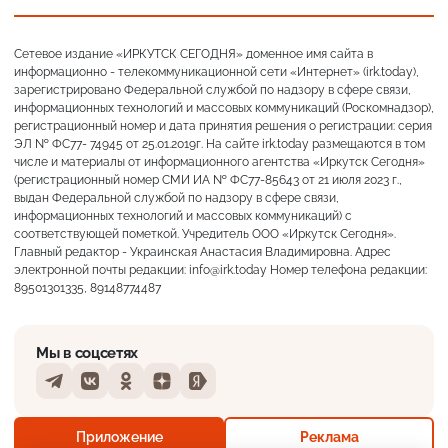
Сетевое издание «ИРКУТСК СЕГОДНЯ» доменное имя сайта в
информационно - телекоммуникационной сети «Интернет» (irk.today),
зарегистрировано Федеральной службой по надзору в сфере связи,
информационных технологий и массовых коммуникаций (Роскомнадзор),
регистрационный номер и дата принятия решения о регистрации: серия
ЭЛ № ФС77- 74945 от 25.01.2019г. На сайте irk.today размещаются в том
числе и материалы от информационного агентства «Иркутск Сегодня»
(регистрационный номер СМИ ИА № ФС77-85643 от 21 июля 2023 г.,
выдан Федеральной службой по надзору в сфере связи,
информационных технологий и массовых коммуникаций) с
соответствующей пометкой. Учредитель ООО «Иркутск Сегодня».
Главный редактор - Украинская Анастасия Владимировна. Адрес
электронной почты редакции: info@irk.today Номер телефона редакции:
89501301335, 89148774487
Мы в соцсетях
Telegram
VKontakte
Odnoklassniki
Dzen
Yandex
+23°
Преимущественно ясно
Приложение
Реклама