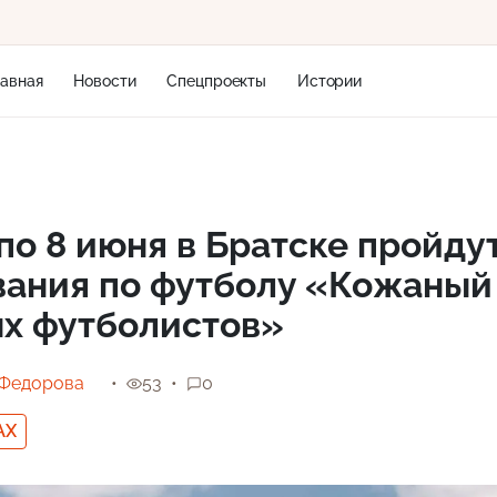
лавная
Новости
Спецпроекты
Истории
+1
 по 8 июня в Братске пройду
вания по футболу «Кожаный
2 м/с
ых футболистов»
 Федорова
53
0
AX