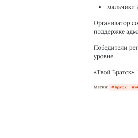
мальчики 2
Организатор со
поддержке адм
Победители рег
уровне.
«Твой Братск».
Метки:
Братск
о