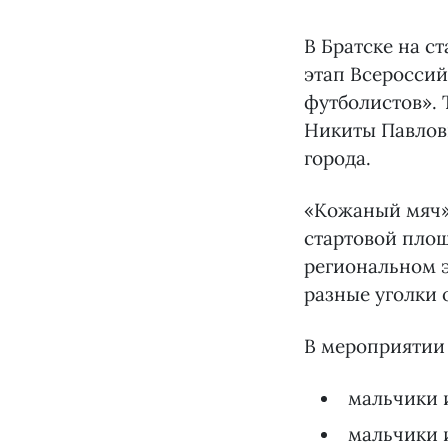
В Братске на с
этап Всеросси
футболистов».
Никиты Павлов
города.
«Кожаный мяч» 
стартовой площ
региональном 
разные уголки 
В мероприятии 
мальчики и
мальчики и