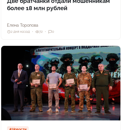
Две братчанки отдали мошенникам
более 18 млн рублей
Елена Торопова
2 дня назад
72
0
Новости