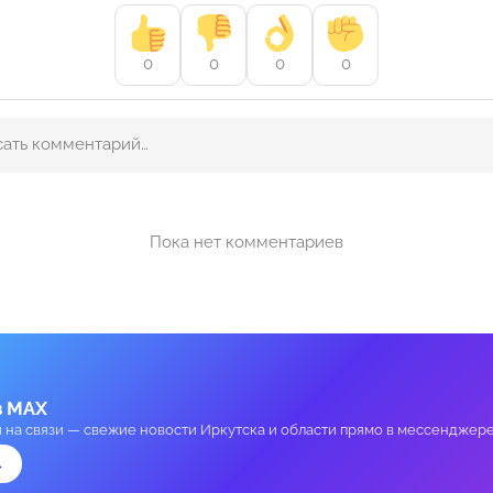
0
0
0
0
Пока нет комментариев
в MAX
и на связи — свежие новости Иркутска и области прямо в мессенджере
→