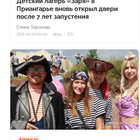
Детский лагерь «Заря» в
Приангарье вновь открыл двери
после 7 лет запустения
Елена Торопова
16 часов назад
54
0
Новости