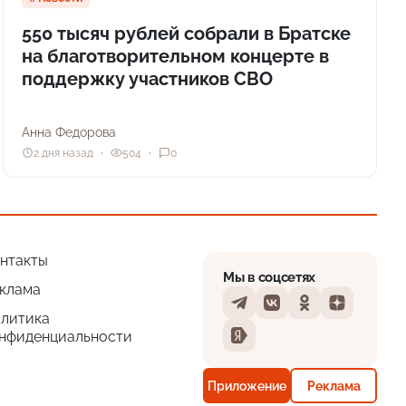
550 тысяч рублей собрали в Братске
на благотворительном концерте в
поддержку участников СВО
Анна Федорова
2 дня назад
504
0
нтакты
Мы в соцсетях
клама
Telegram
VKontakte
Odnoklassniki
Dzen
литика
нфиденциальности
Yandex
Приложение
Реклама