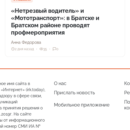
«Нетрезвый водитель» и
«Мототранспорт»: в Братске и
Братском районе проводят
профмероприятия
Анна Федорова
2 дня назад
35
0
О нас
Ко
ое имя сайта в
Интернет» (irk.today),
Прислать новость
Ре
дзору в сфере связи,
По
уникаций
Мобильное приложение
ко
а принятия решения о
.2019г. На сайте
лы от информационного
ный номер СМИ ИА №