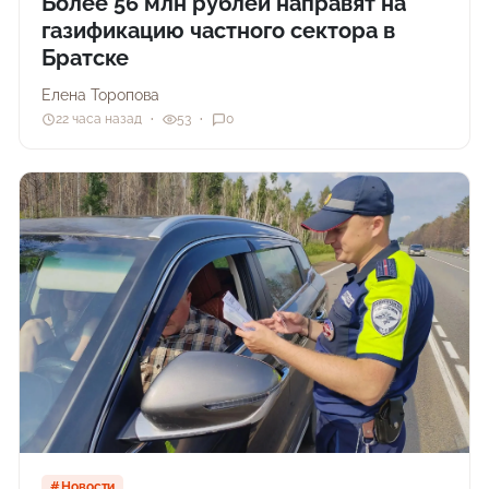
Более 56 млн рублей направят на
газификацию частного сектора в
Братске
Елена Торопова
22 часа назад
53
0
Новости