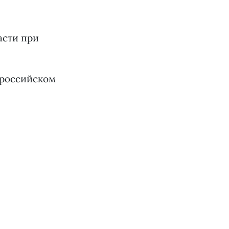
асти при
ероссийском