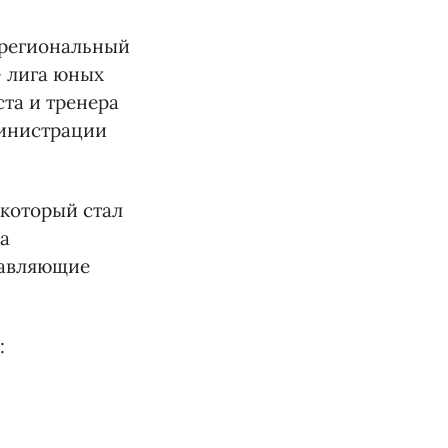
т региональный
— лига юных
та и тренера
министрации
 который стал
а
тавляющие
: