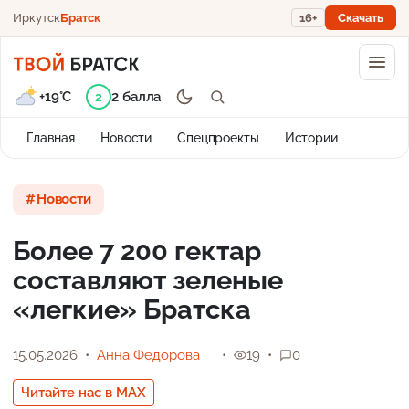
Иркутск
Братск
16+
Скачать
+19°C
2 балла
2
Главная
Новости
Спецпроекты
Истории
Новости
Более 7 200 гектар
составляют зеленые
«легкие» Братска
15.05.2026
Анна Федорова
19
0
Читайте нас в MAX