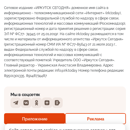
Сетевое издание «ИРКУТСК СЕГОДНЯ» доменное имя сайта в
информационно - телекоммуникационной сети «Интернет» (irk.today),
зарегистрировано Федеральной службой по надзору в сфере связи,
информационных технологий и массовых коммуникаций (Роскомнадзор),
регистрационный номер и дата принятия решения о регистрации: серия
ЭЛ № ФС77- 74945 от 25.01.2019г. На сайте irk.today размещаются в том
числе и материалы от информационного агентства «Иркутск Сегодня»
(регистрационный номер СМИ ИА № ФС77-85643 от 21 июля 2023 г.,
выдан Федеральной службой по надзору в сфере связи,
информационных технологий и массовых коммуникаций) с
соответствующей пометкой. Учредитель ООО «Иркутск Сегодня».
Главный редактор - Украинская Анастасия Владимировна. Адрес
электронной почты редакции: info@irk.today Номер телефона редакции:
89501301335, 89148774487
Мы в соцсетях
Telegram
VKontakte
Odnoklassniki
Dzen
Yandex
+18°
Пасмурно
Приложение
Реклама
Ощущается как +18