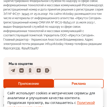
зарегистрировано Федеральной службой по надзору в сфере связи,
информационных технологий и массовых коммуникаций (Роскомнадзор),
регистрационный номер и дата принятия решения о регистрации: серия
ЭЛ № ФС77- 74945 от 25.01.2019г. На сайте irk.today размещаются в том
числе и материалы от информационного агентства «Иркутск Сегодня»
(регистрационный номер СМИ ИА № ФС77-85643 от 21 июля 2023 г.,
выдан Федеральной службой по надзору в сфере связи,
информационных технологий и массовых коммуникаций) с
соответствующей пометкой. Учредитель ООО «Иркутск Сегодня».
Главный редактор - Украинская Анастасия Владимировна. Адрес
электронной почты редакции: info@irk.today Номер телефона редакции:
89501301335, 89148774487
Мы в соцсетях
Telegram
VKontakte
Odnoklassniki
Dzen
Yandex
+18°
Ясно
Приложение
Реклама
Ощущается как +18
Сайт использует cookies и метрические сервисы для
О нас
Контакты
Прислать новость
аналитики и улучшения качества контента.
17 м/с
756 мм
73%
Продолжая просмотр, вы соглашаетесь с
Политикой
Мобильное
Политика
Реклама