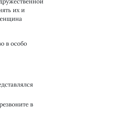
едружественной
нять их и
 женщина
о в особо
едставлялся
резвоните в