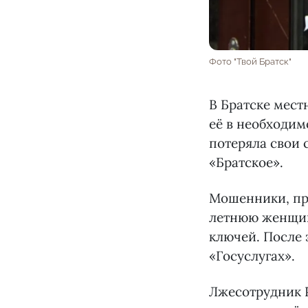
Фото "Твой Братск"
В Братске мест
её в необходим
потеряла свои
«Братское».
Мошенники, пр
летнюю женщин
ключей. После 
«Госуслугах».
Лжесотрудник 