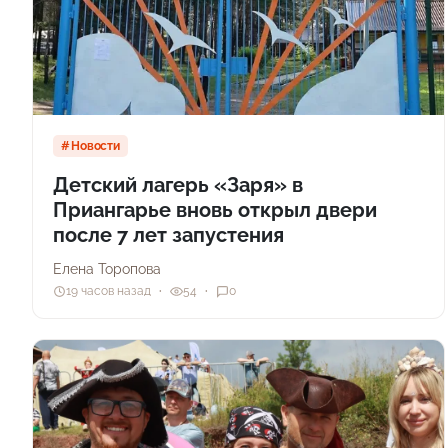
Новости
Детский лагерь «Заря» в
Приангарье вновь открыл двери
после 7 лет запустения
Елена Торопова
19 часов назад
54
0