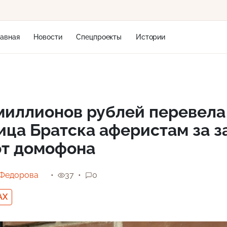
лавная
Новости
Спецпроекты
Истории
+2
миллионов рублей перевела
ца Братска аферистам за з
9 м/с
от домофона
 Федорова
37
0
AX