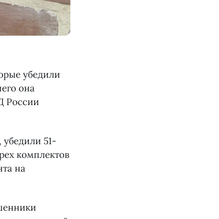
торые убедили
чего она
Д России
 убедили 51-
рех комплектов
нта на
шенники