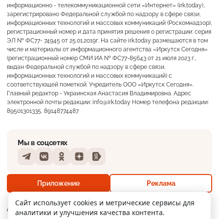
информационно - телекоммуникационной сети «Интернет» (irk.today),
зарегистрировано Федеральной службой по надзору в сфере связи,
информационных технологий и массовых коммуникаций (Роскомнадзор),
регистрационный номер и дата принятия решения о регистрации: серия
ЭЛ № ФС77- 74945 от 25.01.2019г. На сайте irk.today размещаются в том
числе и материалы от информационного агентства «Иркутск Сегодня»
(регистрационный номер СМИ ИА № ФС77-85643 от 21 июля 2023 г.,
выдан Федеральной службой по надзору в сфере связи,
информационных технологий и массовых коммуникаций) с
соответствующей пометкой. Учредитель ООО «Иркутск Сегодня».
Главный редактор - Украинская Анастасия Владимировна. Адрес
электронной почты редакции: info@irk.today Номер телефона редакции:
89501301335, 89148774487
Мы в соцсетях
Telegram
VKontakte
Odnoklassniki
Dzen
Yandex
+17°
Слабая морось
Приложение
Реклама
Ощущается как +17
Сайт использует cookies и метрические сервисы для
О нас
Контакты
Прислать новость
аналитики и улучшения качества контента.
18 м/с
758 мм
58%