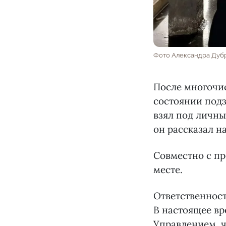
Фото Александра Дуб
После многочи
состоянии под
взял под личны
он рассказал на
Совместно с п
месте.
Ответственност
В настоящее вр
Управлением, ч