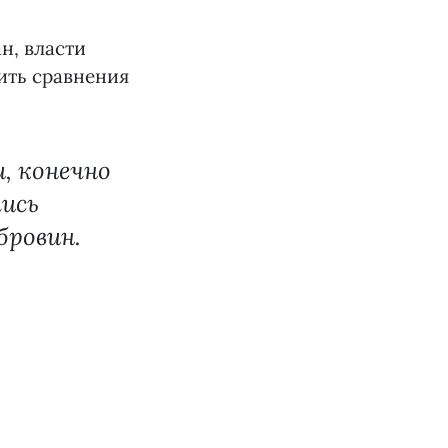
н, власти
ить сравнения
, конечно
лись
бровин.