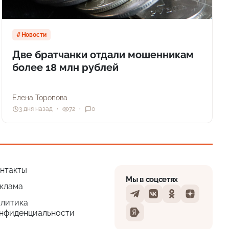
Новости
Две братчанки отдали мошенникам
более 18 млн рублей
Елена Торопова
3 дня назад
72
0
нтакты
Мы в соцсетях
клама
Telegram
VKontakte
Odnoklassniki
Dzen
литика
нфиденциальности
Yandex