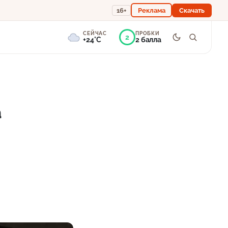
16+
Реклама
Скачать
СЕЙЧАС
ПРОБКИ
2
+24°C
2 балла
4°
Пасмурно
Ощущается как +24
а
756 мм
78%