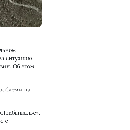
ельном
ва ситуацию
вин. Об этом
роблемы на
«Прибайкалье».
с с