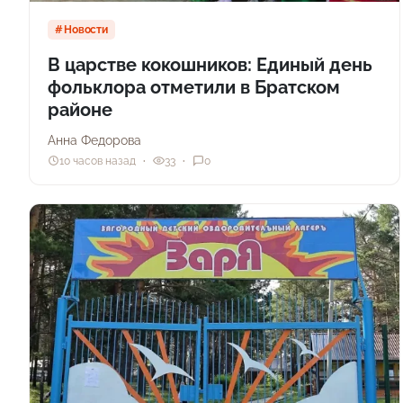
Новости
В царстве кокошников: Единый день
фольклора отметили в Братском
районе
Анна Федорова
10 часов назад
33
0