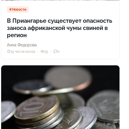
Новости
В Приангарье существует опасность
заноса африканской чумы свиней в
регион
Анна Федорова
15 часов назад
35
0