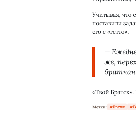
Учитывая, что 
поставили зада
его с «гетто».
— Ежедне
же, пере
братчане
«Твой Братск».
Метки:
Братск
Г