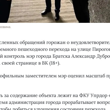
ровина.
сленных обращений горожан о неудовлетворит
земного пешеходного перехода на улице Пирого
й контроль мэр города Братска Александр Дубро
 своей странице в ВК (18+).
рофильным заместителем мэр оценил масштаб п
ь за содержание объекта лежит на ФКУ Упрдор 
емя администрация города прорабатывает вопро
тобы добиться улучшения состояния перехода.