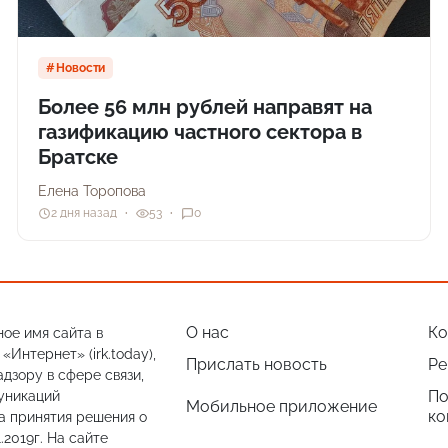
Новости
Более 56 млн рублей направят на
газификацию частного сектора в
Братске
Елена Торопова
2 дня назад
53
0
О нас
Ко
ое имя сайта в
Интернет» (irk.today),
Прислать новость
Ре
дзору в сфере связи,
По
уникаций
Мобильное приложение
ко
а принятия решения о
.2019г. На сайте