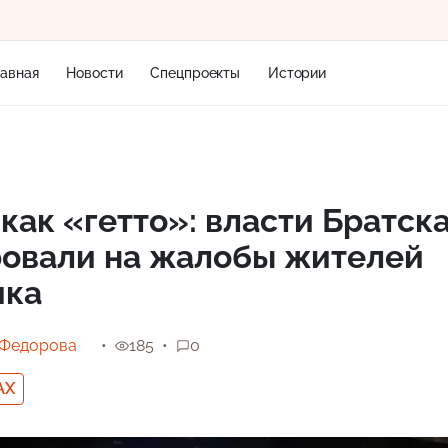
лавная
Новости
Спецпроекты
Истории
+2
как «гетто»: власти Братск
ровали на жалобы жителей
7 м/с
ика
 Федорова
185
0
AX