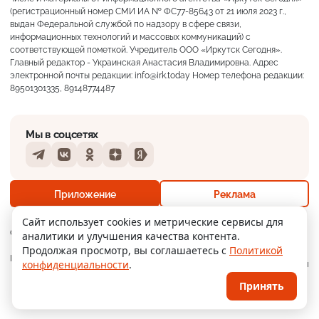
(регистрационный номер СМИ ИА № ФС77-85643 от 21 июля 2023 г.,
выдан Федеральной службой по надзору в сфере связи,
информационных технологий и массовых коммуникаций) с
соответствующей пометкой. Учредитель ООО «Иркутск Сегодня».
Главный редактор - Украинская Анастасия Владимировна. Адрес
электронной почты редакции: info@irk.today Номер телефона редакции:
89501301335, 89148774487
Мы в соцсетях
Telegram
VKontakte
Odnoklassniki
Dzen
Yandex
+26°
Переменная облачность
Приложение
Реклама
Ощущается как +26
Сайт использует cookies и метрические сервисы для
О нас
Контакты
Прислать новость
аналитики и улучшения качества контента.
8 м/с
756 мм
65%
Продолжая просмотр, вы соглашаетесь с
Политикой
Мобильное
Политика
Реклама
конфиденциальности
.
приложение
конфиденциальности
Принять
© 2026
Иркутск Сегодня
. Поддержка сайта
WPSUPPORT