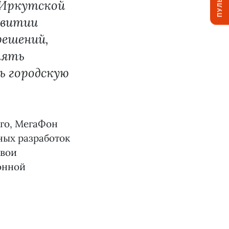
ПУЛЬС
 Иркутской
звитии
решений,
лять
ь городскую
ого, МегаФон
ных разработок
свои
онной