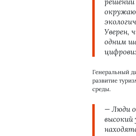
решений
окружаю
экологич
Уверен,
одним ш
цифрови
Генеральный ди
развитие туриз
среды.
— Люди о
высокий 
находятс