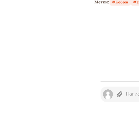
Метки:
Кобзев
э