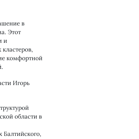
ашение в
а. Этот
и и
 кластеров,
ние комфортной
й.
асти Игорь
труктурой
ской области в
х Балтийского,