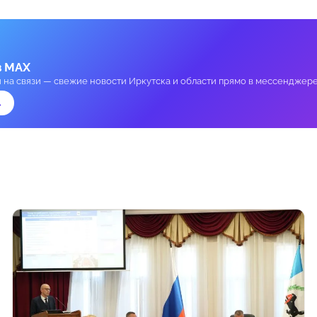
в MAX
и на связи — свежие новости Иркутска и области прямо в мессенджере
→