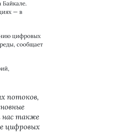
а Байкале.
циях — в
рению цифровых
реды, сообщает
рий,
их потоков,
сновные
 нас также
ие цифровых