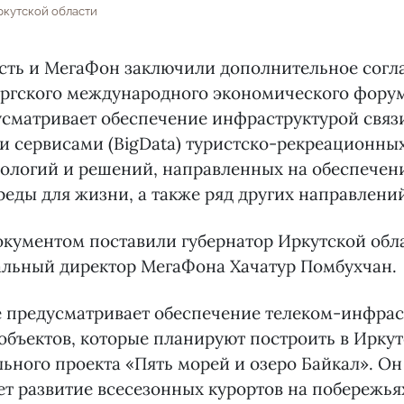
ркутской области
асть и МегаФон заключили дополнительное согл
ургского международного экономического форум
сматривает обеспечение инфраструктурой связ
 сервисами (BigData) туристско-рекреационных
нологий и решений, направленных на обеспече
реды для жизни, а также ряд других направлени
кументом поставили губернатор Иркутской обл
альный директор МегаФона Хачатур Помбухчан.
 предусматривает обеспечение телеком-инфрас
объектов, которые планируют построить в Иркут
ьного проекта «Пять морей и озеро Байкал». Он
т развитие всесезонных курортов на побережья