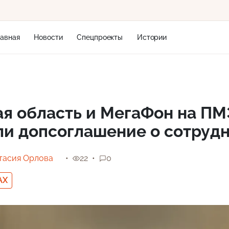
лавная
Новости
Спецпроекты
Истории
+2
ая область и МегаФон на П
ли допсоглашение о сотруд
12 м/с
тасия Орлова
22
0
AX