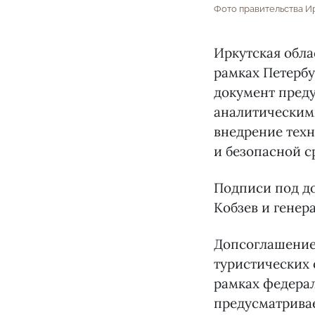
Фото правительства И
Иркутская обл
рамках Петерб
документ преду
аналитическими
внедрение тех
и безопасной с
Подписи под до
Кобзев и генер
Допсоглашение
туристических 
рамках федерал
предусматривае