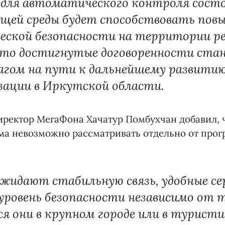
 для автоматического контроля сост
щей среды будет способствовать пов
еской безопасности на территории ре
 что достигнутые договоренности ста
агом на пути к дальнейшему развити
зации в Иркутской области.
ректор МегаФона Хачатур Помбухчан добавил, ч
ма невозможно рассматривать отдельно от про
жидают стабильную связь, удобные се
уровень безопасности независимо от т
я они в крупном городе или в турист