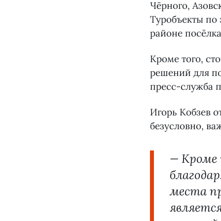
Чёрного, Азовс
Туробъекты по 
районе посёлка
Кроме того, ст
решений для п
пресс-служба п
Игорь Кобзев о
безусловно, ва
— Кроме 
благода
места п
является